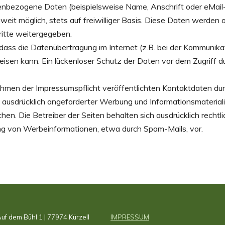
enbezogene Daten (beispielsweise Name, Anschrift oder eMai
oweit möglich, stets auf freiwilliger Basis. Diese Daten werden 
itte weitergegeben.
 dass die Datenübertragung im Internet (z.B. bei der Kommunikat
isen kann. Ein lückenloser Schutz der Daten vor dem Zugriff dur
men der Impressumspflicht veröffentlichten Kontaktdaten durc
ausdrücklich angeforderter Werbung und Informationsmateriali
hen. Die Betreiber der Seiten behalten sich ausdrücklich rechtlic
g von Werbeinformationen, etwa durch Spam-Mails, vor.
 | Auf dem Bühl 1 | 77974 Kürzell
IMPRESSUM