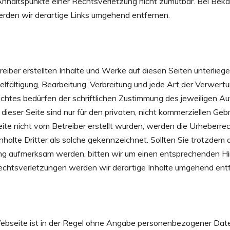
Anhaltspunkte einer Rechtsverletzung nicht zumutbar. Bei Be
rden wir derartige Links umgehend entfernen.
treiber erstellten Inhalte und Werke auf diesen Seiten unterli
elfältigung, Bearbeitung, Verbreitung und jede Art der Verwert
htes bedürfen der schriftlichen Zustimmung des jeweiligen Auto
ieser Seite sind nur für den privaten, nicht kommerziellen Geb
Seite nicht vom Betreiber erstellt wurden, werden die Urheberrec
halte Dritter als solche gekennzeichnet. Sollten Sie trotzdem 
ng aufmerksam werden, bitten wir um einen entsprechenden Hi
htsverletzungen werden wir derartige Inhalte umgehend entf
ebseite ist in der Regel ohne Angabe personenbezogener Date